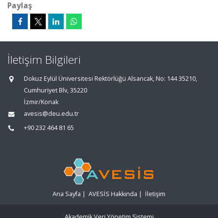
Paylaş
İletişim Bilgileri
Dokuz Eylül Üniversitesi Rektörlüğü Alsancak, No: 144 35210,
Cumhuriyet Blv, 35220
İzmir/Konak
avesis@deu.edu.tr
+90 232 464 81 65
Ana Sayfa
|
AVESİS Hakkında
|
İletişim
Akademik Veri Yönetim Sistemi