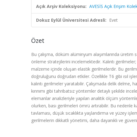
Açık Arşiv Koleksiyonu:
AVESİS Açık Erişim Kole
Dokuz Eylül Üniversitesi Adresli:
Evet
Özet
Bu çalışma, döküm alüminyum alaşımlarında üretim süre
önleme stratejilerini incelemektedir. Kalıntı gerilmeler;
malzeme içinde oluşan elastik gerilmelerdir. Bu geri
doğruluğunu doğrudan etkiler. Özellikle T6 gibi ısıl iş
kalıntı gerilmeler yaratabilir. Çalışmada delik delme, hal
kırınımı gibi tahribatsız yöntemler detaylı şekilde incel
elemanlar analizleriyle yapılan analitik ölçüm yöntemler
olurken, bası gerilmeleri ömrü artırabilir. Bu nedenle
tavlaması, düşük sıcaklıkta yaşlandırma ve yüzey işlemle
gerilmelerin dikkatli yönetimi, daha dayanıklı ve güven