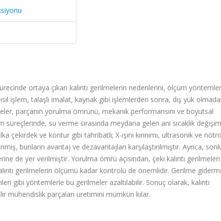
ksiyonu
cinde ortaya çıkan kalıntı gerilmelerin nedenlerini, ölçüm yöntemler
 ısıl işlem, talaşlı imalat, kaynak gibi işlemlerden sonra, dış yük olmad
lmeler, parçanın yorulma ömrünü, mekanik performansını ve boyutsal
lem süreçlerinde, su verme sırasında meydana gelen ani sıcaklık değişiml
ka çekirdek ve kontur gibi tahribatlı; X-ışını kırınımı, ultrasonik ve nötr
enmiş, bunların avantaj ve dezavantajları karşılaştırılmıştır. Ayrıca, sonl
ine de yer verilmiştir. Yorulma ömrü açısından, çeki kalıntı gerilmeleri 
 kalıntı gerilmelerin ölçümü kadar kontrolü de önemlidir. Gerilme giderm
ri gibi yöntemlerle bu gerilmeler azaltılabilir. Sonuç olarak, kalıntı
ilir mühendislik parçaları üretimini mümkün kılar.