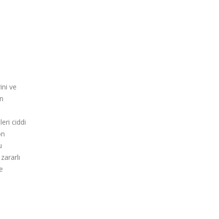
ini ve
an
eri ciddi
on
u
zararlı
e