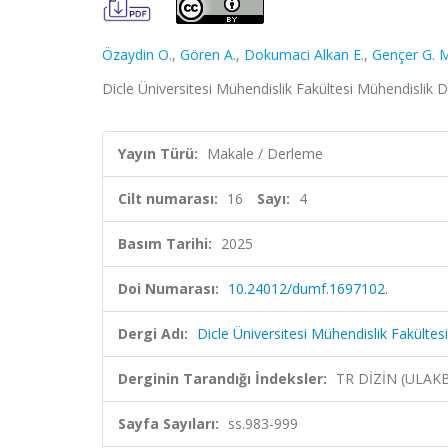
Özaydin O.
,
Gören A.
,
Dokumaci Alkan E.
,
Gençer G. 
Dicle Üniversitesi Mühendislik Fakültesi Mühendislik De
Yayın Türü:
Makale / Derleme
Cilt numarası:
16
Sayı:
4
Basım Tarihi:
2025
Doi Numarası:
10.24012/dumf.1697102.
Dergi Adı:
Dicle Üniversitesi Mühendislik Fakültes
Derginin Tarandığı İndeksler:
TR DİZİN (ULAK
Sayfa Sayıları:
ss.983-999