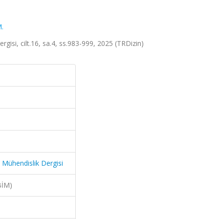
M.
rgisi, cilt.16, sa.4, ss.983-999, 2025 (TRDizin)
i Mühendislik Dergisi
BİM)