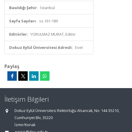
Basıldığı Şehir:
İstanbul
Sayfa Sayıları:
ss.161-189
Editörler:
YORULMAZ MURAT, Editör
Dokuz Eylül Üniversitesi Adresli:
Evet
Paylaş
İletişim Bilgileri
Dokuz Eylül Üniversitesi Rektörlüğü Alsancak, No: 144 35210,
Cumhuriyet Blv, 35220
İzmir/Konak
avesis@deu.edu.tr