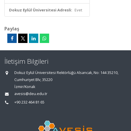
Dokuz Eylül Üniversitesi Adresli:
Evet
Paylaş
İletişim Bilgileri
Dokuz Eylül Üniversitesi Rektörlüğü Alsancak, No: 144 35210,
Cumhuriyet Blv, 35220
İzmir/Konak
avesis@deu.edu.tr
+90 232 464 81 65