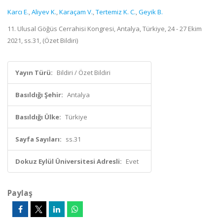
Karcı E.
,
Aliyev K.
,
Karaçam V.
,
Tertemiz K. C.
,
Geyik B.
11. Ulusal Göğüs Cerrahisi Kongresi, Antalya, Türkiye, 24 - 27 Ekim
2021, ss.31, (Özet Bildiri)
Yayın Türü:
Bildiri / Özet Bildiri
Basıldığı Şehir:
Antalya
Basıldığı Ülke:
Türkiye
Sayfa Sayıları:
ss.31
Dokuz Eylül Üniversitesi Adresli:
Evet
Paylaş