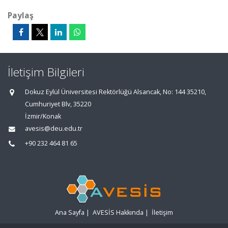
Paylaş
İletişim Bilgileri
Dokuz Eylül Üniversitesi Rektörlüğü Alsancak, No: 144 35210,
Cumhuriyet Blv, 35220
İzmir/Konak
avesis@deu.edu.tr
+90 232 464 81 65
Ana Sayfa
|
AVESİS Hakkında
|
İletişim