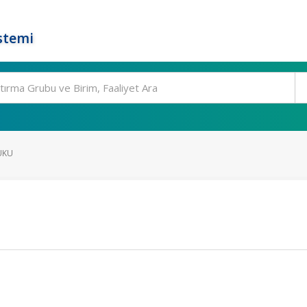
stemi
UKU