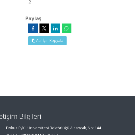
2
Paylaş
Atıf İçin Kopyala
letişim Bilgileri
Dokuz Eylül Üniversitesi Rektörlüğü Alsancak, No: 144