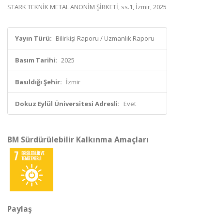
STARK TEKNİK METAL ANONİM ŞİRKETİ, ss.1, İzmir, 2025
Yayın Türü:
Bilirkişi Raporu / Uzmanlık Raporu
Basım Tarihi:
2025
Basıldığı Şehir:
İzmir
Dokuz Eylül Üniversitesi Adresli:
Evet
BM Sürdürülebilir Kalkınma Amaçları
Paylaş