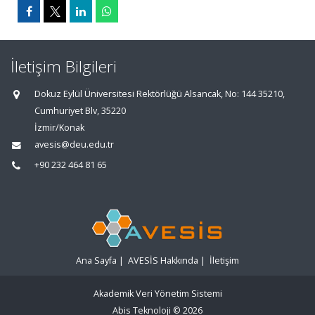
İletişim Bilgileri
Dokuz Eylül Üniversitesi Rektörlüğü Alsancak, No: 144 35210,
Cumhuriyet Blv, 35220
İzmir/Konak
avesis@deu.edu.tr
+90 232 464 81 65
Ana Sayfa
|
AVESİS Hakkında
|
İletişim
Akademik Veri Yönetim Sistemi
Abis Teknoloji
© 2026