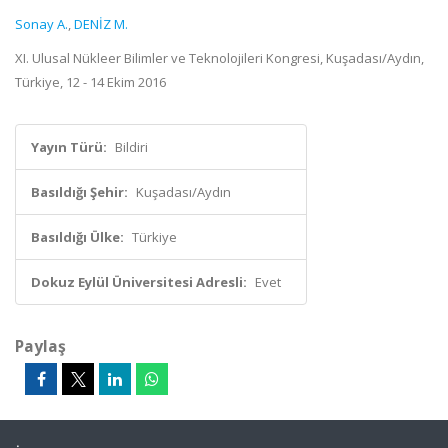
Sonay A.
,
DENİZ M.
XI. Ulusal Nükleer Bilimler ve Teknolojileri Kongresi, Kuşadası/Aydın,
Türkiye, 12 - 14 Ekim 2016
Yayın Türü:
Bildiri
Basıldığı Şehir:
Kuşadası/Aydın
Basıldığı Ülke:
Türkiye
Dokuz Eylül Üniversitesi Adresli:
Evet
Paylaş