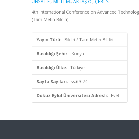
ÜNSAL E.
,
MİLLİ M.
,
AKTAŞ Ö.
,
ÇEBİ Y.
4th International Conference on Advanced Technology
(Tam Metin Bildiri)
Yayın Türü:
Bildiri / Tam Metin Bildiri
Basıldığı Şehir:
Konya
Basıldığı Ülke:
Türkiye
Sayfa Sayıları:
ss.69-74
Dokuz Eylül Üniversitesi Adresli:
Evet