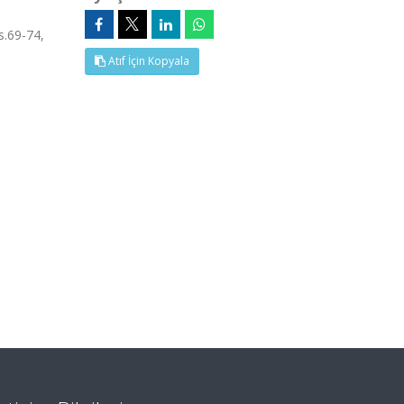
s.69-74,
Atıf İçin Kopyala