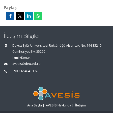
Paylaş
İletişim Bilgileri
Dokuz Eylül Üniversitesi Rektörlüğü Alsancak, No: 144 35210,
Cumhuriyet Blv, 35220
İzmir/Konak
avesis@deu.edu.tr
+90 232 464 81 65
Ana Sayfa
|
AVESİS Hakkında
|
İletişim