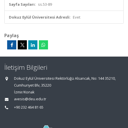
Sayfa Sayıları:
ss.53-89
Dokuz Eylül Üniversitesi Adresli:
Evet
Paylaş
İletişim Bilgileri
Dokuz Eylül Üniversitesi Rektörlüğü Alsancak, No: 144 35210,
Cumhuriyet Blv, 35220
İzmir/Konak
avesis@deu.edu.tr
+90 232 464 81 65