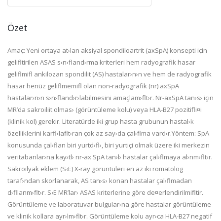
Özet
Amaç: Yeni ortaya at›lan aksiyal spondiloartrit (axSpA) konsepti için
gelifltirilen ASAS s›n›fland›rma kriterleri hem radyografik hasar
geliflmifl ankilozan spondilit (AS) hastalar›n›n ve hem de radyografik
hasar henüz geliflmemifl olan non-radyografik (nr) axSpA
hastalar›n›n s›n›fland›r›labilmesini amaçlam›flt›r. Nr-axSpA tan›s› için
MR’da sakroiliit olmas› (görüntüleme kolu) veya HLA-B27 pozitifli¤i
(klinik kol) gerekir. Literatürde iki grup hasta grubunun hastal›k
özelliklerini karfl›laflt›ran çok az say›da çal›flma vard›r.Yöntem: SpA
konusunda çal›flan biri yurtd›fl›, biri yurtiçi olmak üzere iki merkezin
veritabanlar›na kay›tl› nr-ax SpA tan›l› hastalar çal›flmaya al›nm›flt›r.
Sakroilyak eklem (S‹E) X-ray görüntüleri en az iki romatolog
taraf›ndan skorlanarak, AS tan›s› konan hastalar çal›flmadan
d›fllanm›flt›r. S‹E MR’lar› ASAS kriterlerine göre de¤erlendirilmifltir.
Görüntüleme ve laboratuvar bulgular›na göre hastalar görüntüleme
ve klinik kollara ayr›lm›flt›r. Görüntüleme kolu ayr›ca HLA-B27 negatif