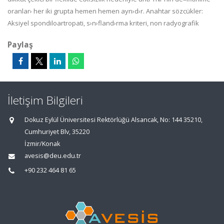
oranlar› her iki grupta hemen hemen ayn›d›r. Anahtar sözcükler:
Aksiyel spondiloartropati, s›n›fland›rma kriteri, non radyografik
Paylaş
İletişim Bilgileri
Dokuz Eylül Üniversitesi Rektörlüğü Alsancak, No: 144 35210,
Cumhuriyet Blv, 35220
İzmir/Konak
avesis@deu.edu.tr
+90 232 464 81 65