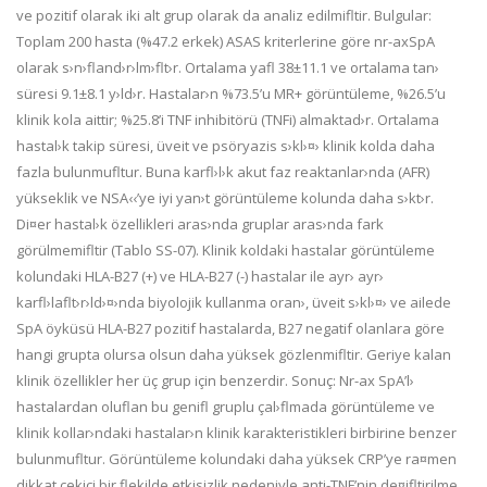
ve pozitif olarak iki alt grup olarak da analiz edilmifltir. Bulgular:
Toplam 200 hasta (%47.2 erkek) ASAS kriterlerine göre nr-axSpA
olarak s›n›fland›r›lm›flt›r. Ortalama yafl 38±11.1 ve ortalama tan›
süresi 9.1±8.1 y›ld›r. Hastalar›n %73.5’u MR+ görüntüleme, %26.5’u
klinik kola aittir; %25.8’i TNF inhibitörü (TNFi) almaktad›r. Ortalama
hastal›k takip süresi, üveit ve psöryazis s›kl›¤› klinik kolda daha
fazla bulunmufltur. Buna karfl›l›k akut faz reaktanlar›nda (AFR)
yükseklik ve NSA‹‹’ye iyi yan›t görüntüleme kolunda daha s›kt›r.
Di¤er hastal›k özellikleri aras›nda gruplar aras›nda fark
görülmemifltir (Tablo SS-07). Klinik koldaki hastalar görüntüleme
kolundaki HLA-B27 (+) ve HLA-B27 (-) hastalar ile ayr› ayr›
karfl›laflt›r›ld›¤›nda biyolojik kullanma oran›, üveit s›kl›¤› ve ailede
SpA öyküsü HLA-B27 pozitif hastalarda, B27 negatif olanlara göre
hangi grupta olursa olsun daha yüksek gözlenmifltir. Geriye kalan
klinik özellikler her üç grup için benzerdir. Sonuç: Nr-ax SpA’l›
hastalardan oluflan bu genifl gruplu çal›flmada görüntüleme ve
klinik kollar›ndaki hastalar›n klinik karakteristikleri birbirine benzer
bulunmufltur. Görüntüleme kolundaki daha yüksek CRP’ye ra¤men
dikkat çekici bir flekilde etkisizlik nedeniyle anti-TNF’nin de¤ifltirilme