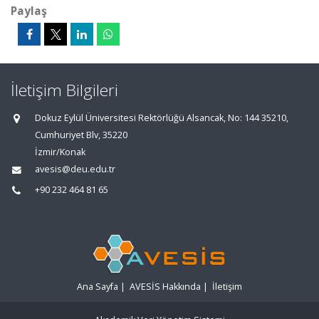
Paylaş
İletişim Bilgileri
Dokuz Eylül Üniversitesi Rektörlüğü Alsancak, No: 144 35210,
Cumhuriyet Blv, 35220
İzmir/Konak
avesis@deu.edu.tr
+90 232 464 81 65
Ana Sayfa
|
AVESİS Hakkında
|
İletişim