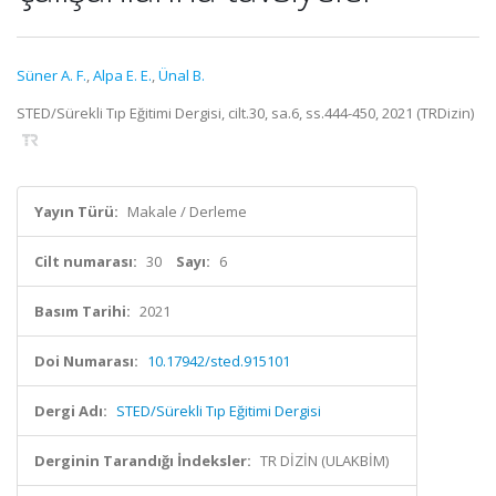
Süner A. F.
,
Alpa E. E.
,
Ünal B.
STED/Sürekli Tıp Eğitimi Dergisi, cilt.30, sa.6, ss.444-450, 2021 (TRDizin)
Yayın Türü:
Makale / Derleme
Cilt numarası:
30
Sayı:
6
Basım Tarihi:
2021
Doi Numarası:
10.17942/sted.915101
Dergi Adı:
STED/Sürekli Tıp Eğitimi Dergisi
Derginin Tarandığı İndeksler:
TR DİZİN (ULAKBİM)