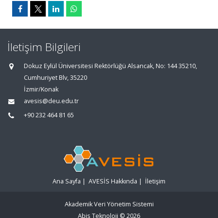
İletişim Bilgileri
Dokuz Eylül Üniversitesi Rektörlüğü Alsancak, No: 144 35210,
Cumhuriyet Blv, 35220
İzmir/Konak
avesis@deu.edu.tr
+90 232 464 81 65
Ana Sayfa
|
AVESİS Hakkında
|
İletişim
Akademik Veri Yönetim Sistemi
Abis Teknoloji
© 2026