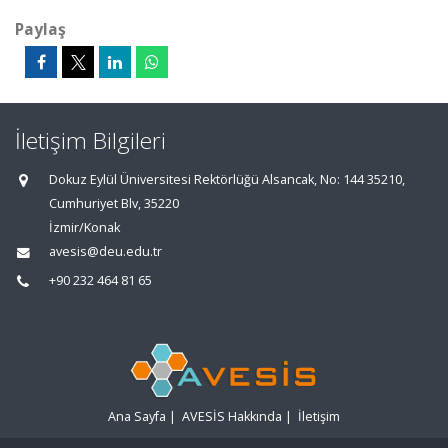
Paylaş
İletişim Bilgileri
Dokuz Eylül Üniversitesi Rektörlüğü Alsancak, No: 144 35210,
Cumhuriyet Blv, 35220
İzmir/Konak
avesis@deu.edu.tr
+90 232 464 81 65
Ana Sayfa
|
AVESİS Hakkında
|
İletişim