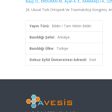
Başçı O.
,
ERDURAN M.
,
Açan A. E.
,
KARAKAŞLI A.
,
UZ
26. Ulusal Türk Ortopedi Ve Travmatoloji Kongresi, An
Yayın Türü:
Bildiri / Tam Metin Bildiri
Basıldığı Şehir:
Antalya
Basıldığı Ülke:
Türkiye
Dokuz Eylül Üniversitesi Adresli:
Evet