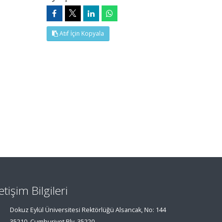
Atıf İçin Kopyala
letişim Bilgileri
Dokuz Eylül Üniversitesi Rektörlüğü Alsancak, No: 144
35210, Cumhuriyet Blv, 35220