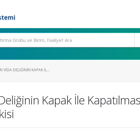
stemi
VIDA DELIĞININ KAPAK İL...
Deliğinin Kapak İle Kapatılma
kisi