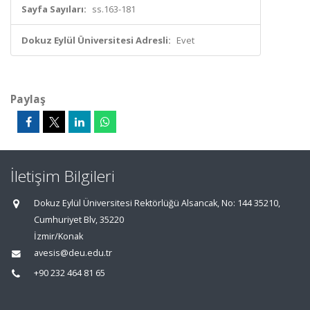
Sayfa Sayıları:
ss.163-181
Dokuz Eylül Üniversitesi Adresli:
Evet
Paylaş
İletişim Bilgileri
Dokuz Eylül Üniversitesi Rektörlüğü Alsancak, No: 144 35210,
Cumhuriyet Blv, 35220
İzmir/Konak
avesis@deu.edu.tr
+90 232 464 81 65