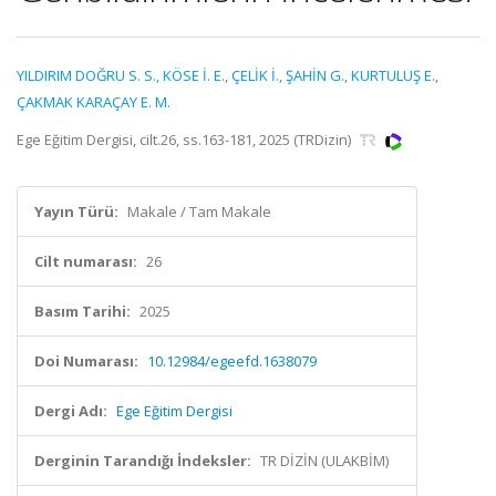
YILDIRIM DOĞRU S. S.
,
KÖSE İ. E.
,
ÇELİK İ.
,
ŞAHİN G.
,
KURTULUŞ E.
,
ÇAKMAK KARAÇAY E. M.
Ege Eğitim Dergisi, cilt.26, ss.163-181, 2025 (TRDizin)
Yayın Türü:
Makale / Tam Makale
Cilt numarası:
26
Basım Tarihi:
2025
Doi Numarası:
10.12984/egeefd.1638079
Dergi Adı:
Ege Eğitim Dergisi
Derginin Tarandığı İndeksler:
TR DİZİN (ULAKBİM)