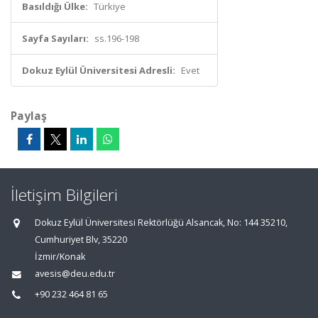
Basıldığı Ülke:
Türkiye
Sayfa Sayıları:
ss.196-198
Dokuz Eylül Üniversitesi Adresli:
Evet
Paylaş
İletişim Bilgileri
Dokuz Eylül Üniversitesi Rektörlüğü Alsancak, No: 144 35210,
Cumhuriyet Blv, 35220
İzmir/Konak
avesis@deu.edu.tr
+90 232 464 81 65