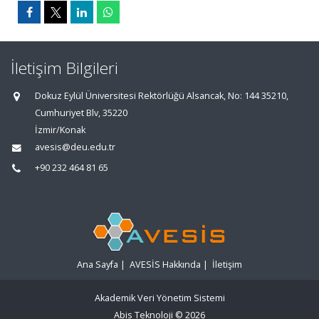
İletişim Bilgileri
Dokuz Eylül Üniversitesi Rektörlüğü Alsancak, No: 144 35210,
Cumhuriyet Blv, 35220
İzmir/Konak
avesis@deu.edu.tr
+90 232 464 81 65
Ana Sayfa
|
AVESİS Hakkında
|
İletişim
Akademik Veri Yönetim Sistemi
Abis Teknoloji
© 2026