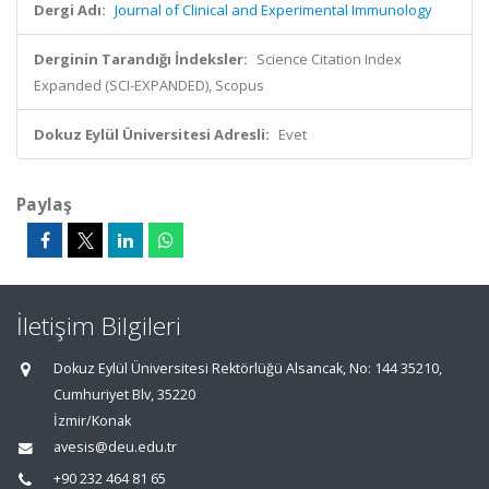
Dergi Adı:
Journal of Clinical and Experimental Immunology
Derginin Tarandığı İndeksler:
Science Citation Index
Expanded (SCI-EXPANDED), Scopus
Dokuz Eylül Üniversitesi Adresli:
Evet
Paylaş
İletişim Bilgileri
Dokuz Eylül Üniversitesi Rektörlüğü Alsancak, No: 144 35210,
Cumhuriyet Blv, 35220
İzmir/Konak
avesis@deu.edu.tr
+90 232 464 81 65