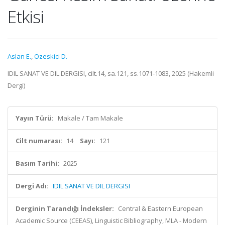
Etkisi
Aslan E.
,
Özeskici D.
IDIL SANAT VE DIL DERGISI, cilt.14, sa.121, ss.1071-1083, 2025 (Hakemli
Dergi)
Yayın Türü:
Makale / Tam Makale
Cilt numarası:
14
Sayı:
121
Basım Tarihi:
2025
Dergi Adı:
IDIL SANAT VE DIL DERGISI
Derginin Tarandığı İndeksler:
Central & Eastern European
Academic Source (CEEAS), Linguistic Bibliography, MLA - Modern