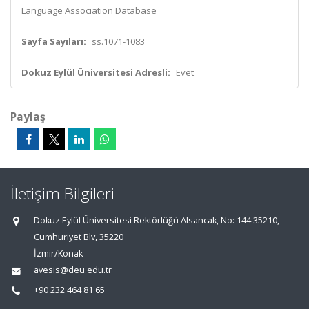
Language Association Database
Sayfa Sayıları:
ss.1071-1083
Dokuz Eylül Üniversitesi Adresli:
Evet
Paylaş
İletişim Bilgileri
Dokuz Eylül Üniversitesi Rektörlüğü Alsancak, No: 144 35210,
Cumhuriyet Blv, 35220
İzmir/Konak
avesis@deu.edu.tr
+90 232 464 81 65