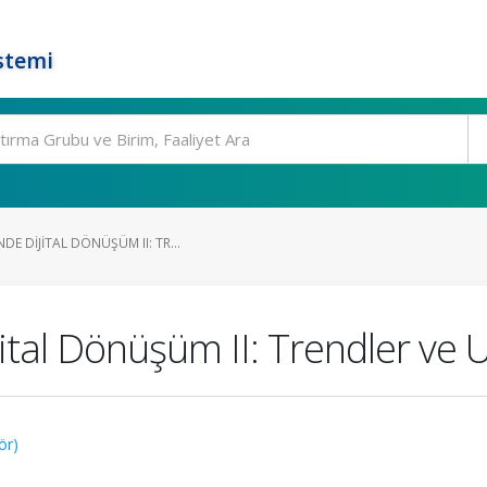
stemi
E DIJITAL DÖNÜŞÜM II: TR...
ital Dönüşüm II: Trendler ve 
ör)