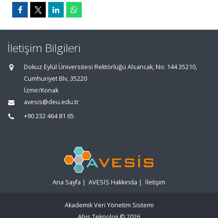
İletişim Bilgileri
Dokuz Eylül Üniversitesi Rektörlüğü Alsancak, No: 144 35210,
Cumhuriyet Blv, 35220
İzmir/Konak
avesis@deu.edu.tr
+90 232 464 81 65
Ana Sayfa
|
AVESİS Hakkında
|
İletişim
Akademik Veri Yönetim Sistemi
Abis Teknoloji
© 2026