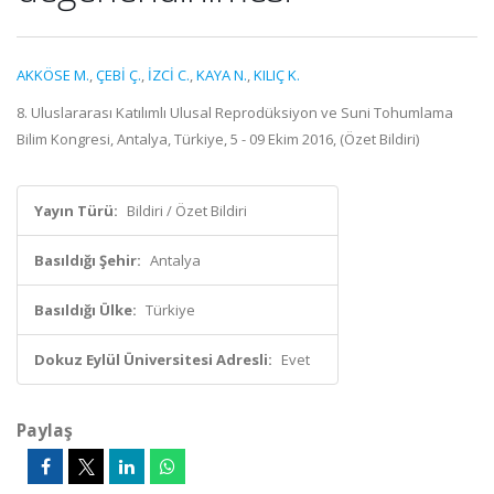
AKKÖSE M.
,
ÇEBİ Ç.
,
İZCİ C.
,
KAYA N.
,
KILIÇ K.
8. Uluslararası Katılımlı Ulusal Reprodüksiyon ve Suni Tohumlama
Bilim Kongresi, Antalya, Türkiye, 5 - 09 Ekim 2016, (Özet Bildiri)
Yayın Türü:
Bildiri / Özet Bildiri
Basıldığı Şehir:
Antalya
Basıldığı Ülke:
Türkiye
Dokuz Eylül Üniversitesi Adresli:
Evet
Paylaş