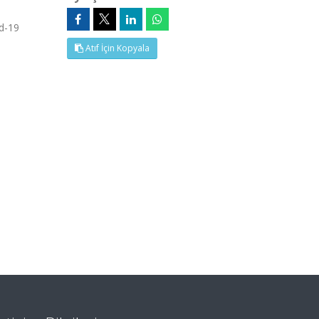
id-19
Atıf İçin Kopyala