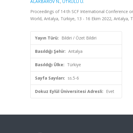
ALAKBAROV N.
,
UTKULU U.
Proceedings of 14 th SCF International Conference on
World, Antalya, Türkiye, 13 - 16 Ekim 2022, Antalya, Tü
Yayın Türü:
Bildiri / Özet Bildiri
Basıldığı Şehir:
Antalya
Basıldığı Ülke:
Türkiye
Sayfa Sayıları:
ss.5-6
Dokuz Eylül Üniversitesi Adresli:
Evet