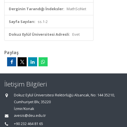
Derginin Tarandığı İndeksler:
MathSciNet
Sayfa Sayıları:
ss.1-2
Dokuz Eylül Üniversitesi Adresli:
Evet
Paylaş
İletişim Bilgileri
Dokuz Eylül Üniversitesi Rektörlüğü Alsancak, No: 144 35210,
Cumhuriyet Blv, 35220
İzmir/Konak
avesis@deu.edu.tr
+90 232 464 81 65