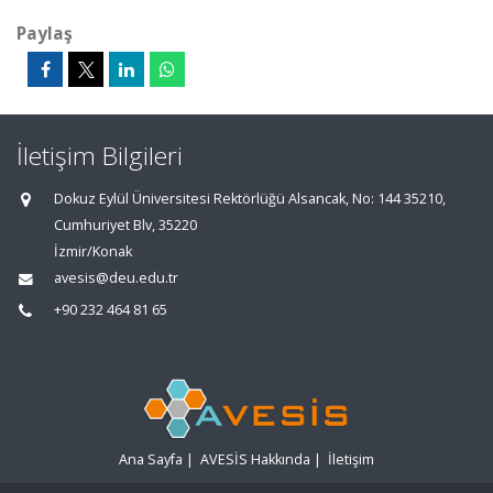
Paylaş
İletişim Bilgileri
Dokuz Eylül Üniversitesi Rektörlüğü Alsancak, No: 144 35210,
Cumhuriyet Blv, 35220
İzmir/Konak
avesis@deu.edu.tr
+90 232 464 81 65
Ana Sayfa
|
AVESİS Hakkında
|
İletişim