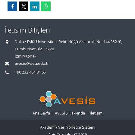
İletişim Bilgileri
Dokuz Eylül Üniversitesi Rektörlüğü Alsancak, No: 144 35210,
Cumhuriyet Blv, 35220
İzmir/Konak
avesis@deu.edu.tr
+90 232 464 81 65
Ana Sayfa
|
AVESİS Hakkında
|
İletişim
Akademik Veri Yönetim Sistemi
Abis Teknoloji
© 2026