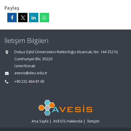
Paylaş
İletişim Bilgileri
Dokuz Eylül Üniversitesi Rektörlüğü Alsancak, No: 144 35210,
Cumhuriyet Blv, 35220
İzmir/Konak
avesis@deu.edu.tr
+90 232 464 81 65
Ana Sayfa
|
AVESİS Hakkında
|
İletişim