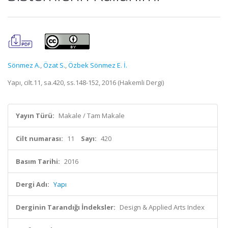
Sönmez A.
,
Özat S.
,
Özbek Sönmez E. İ.
Yapı, cilt.11, sa.420, ss.148-152, 2016 (Hakemli Dergi)
Yayın Türü:
Makale / Tam Makale
Cilt numarası:
11
Sayı:
420
Basım Tarihi:
2016
Dergi Adı:
Yapı
Derginin Tarandığı İndeksler:
Design & Applied Arts Index