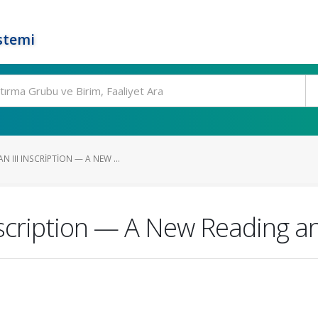
stemi
III INSCRIPTION — A NEW ...
nscription — A New Reading an