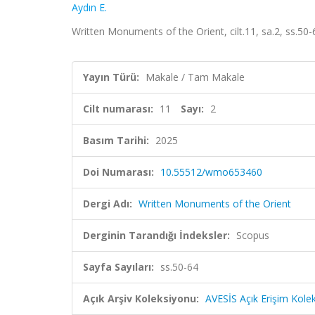
Aydın E.
Written Monuments of the Orient, cilt.11, sa.2, ss.50
Yayın Türü:
Makale / Tam Makale
Cilt numarası:
11
Sayı:
2
Basım Tarihi:
2025
Doi Numarası:
10.55512/wmo653460
Dergi Adı:
Written Monuments of the Orient
Derginin Tarandığı İndeksler:
Scopus
Sayfa Sayıları:
ss.50-64
Açık Arşiv Koleksiyonu:
AVESİS Açık Erişim Kole