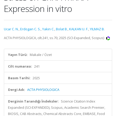
Expression in vitro
Ucar C. N.
,
Erdogan C. S.
,
Yakin C.
,
Bolat B.
,
KALKAN U. F.
,
YILMAZ B.
ACTA PHYSIOLOGICA, cilt.241, ss.70, 2025 (SCI-Expanded, Scopus)
Yayın Türü:
Makale / Özet
Cilt numarası:
241
Basım Tarihi:
2025
Dergi Adı:
ACTA PHYSIOLOGICA
Derginin Tarandığı İndeksler:
Science Citation Index
Expanded (SCI-EXPANDED), Scopus, Academic Search Premier,
BIOSIS, CAB Abstracts, Chemical Abstracts Core, EMBASE, Food