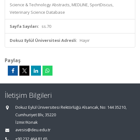
Science & Technology Abstracts, MEDLINE, SportDiscus,
Veterinary Science Database
Sayfa Sayıları:
ss.70
Dokuz Eylül Üniversitesi Adresli:
Hayır
Paylaş
İletişim Bilgileri
Dokuz Eylül Üniversitesi Rektörlüğü Alsancak, No: 144 35210,
Cumhuriyet Blv, 35220
İzmir/Konak
avesis@deu.edu.tr
+90 232 464 81 65