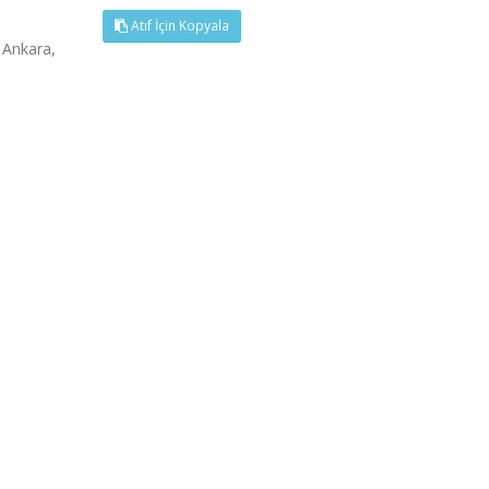
Atıf İçin Kopyala
, Ankara,