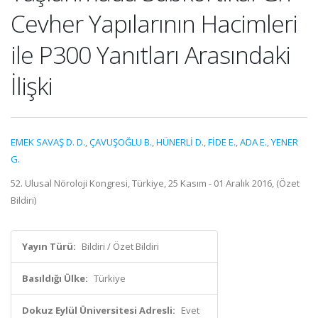
Cevher Yapılarının Hacimleri
ile P300 Yanıtları Arasındaki
İlişki
EMEK SAVAŞ D. D.
,
ÇAVUŞOĞLU B.
,
HÜNERLİ D.
,
FİDE E.
,
ADA E.
,
YENER
G.
52. Ulusal Nöroloji Kongresi, Türkiye, 25 Kasım - 01 Aralık 2016, (Özet
Bildiri)
Yayın Türü:
Bildiri / Özet Bildiri
Basıldığı Ülke:
Türkiye
Dokuz Eylül Üniversitesi Adresli:
Evet