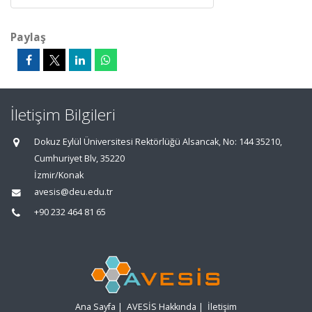
Paylaş
İletişim Bilgileri
Dokuz Eylül Üniversitesi Rektörlüğü Alsancak, No: 144 35210,
Cumhuriyet Blv, 35220
İzmir/Konak
avesis@deu.edu.tr
+90 232 464 81 65
Ana Sayfa
|
AVESİS Hakkında
|
İletişim