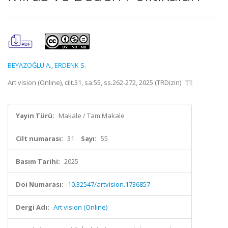
BEYAZOĞLU A.
,
ERDENK S.
Art vision (Online), cilt.31, sa.55, ss.262-272, 2025 (TRDizin)
Yayın Türü:
Makale / Tam Makale
Cilt numarası:
31
Sayı:
55
Basım Tarihi:
2025
Doi Numarası:
10.32547/artvision.1736857
Dergi Adı:
Art vision (Online)