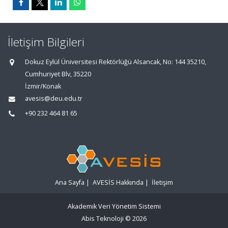
İletişim Bilgileri
Dokuz Eylül Üniversitesi Rektörlüğü Alsancak, No: 144 35210,
Cumhuriyet Blv, 35220
İzmir/Konak
avesis@deu.edu.tr
+90 232 464 81 65
Ana Sayfa
|
AVESİS Hakkında
|
İletişim
Akademik Veri Yönetim Sistemi
Abis Teknoloji
© 2026