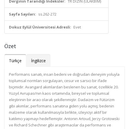
Derginin Tarandığı İndeksler:
TR DİZİN (ULAKBİM)
Sayfa Sayıları:
ss.262-272
Dokuz Eylül Üniversitesi Adresli:
Evet
Özet
Türkçe
İngilizce
Performans sanatı, insan bedeni ve doğrudan deneyim yoluyla
toplumsal normları sorgulayan, cesur ve sarsıcı bir ifade
biçimidir. Avangard akımlardan beslenen bu sanat, özellikle 20.
Yüzyıl Avrupası’nın kaos ortamında, bireysel ve toplumsal
eleştirinin bir aracı olarak şekillenmiştir. Dadaizm ve Fütürizm
gibi akımlar, performans sanatına giden yolu açmış; bedenin
malzeme olarak kullanılmasıyla birlikte, izleyiciyi aktif bir
katılımcı yapmayı hedeflemiştir. Antonin Artoud, Jerzy Grotowski
ve Richard Schechner gibi araştırmacılar da performans ve