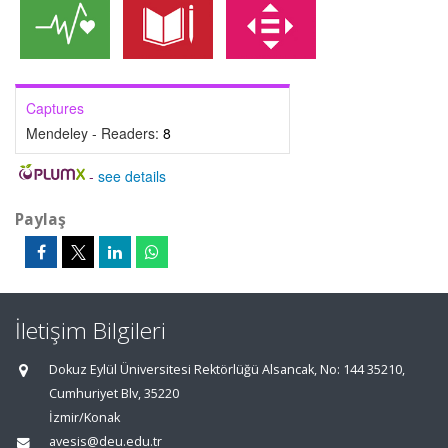
Captures
Mendeley - Readers:
8
-
see details
Paylaş
İletişim Bilgileri
Dokuz Eylül Üniversitesi Rektörlüğü Alsancak, No: 144 35210,
Cumhuriyet Blv, 35220
İzmir/Konak
avesis@deu.edu.tr