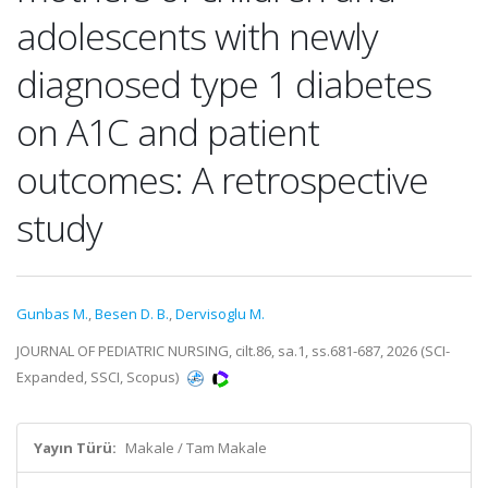
adolescents with newly
diagnosed type 1 diabetes
on A1C and patient
outcomes: A retrospective
study
Gunbas M.
,
Besen D. B.
,
Dervisoglu M.
JOURNAL OF PEDIATRIC NURSING, cilt.86, sa.1, ss.681-687, 2026 (SCI-
Expanded, SSCI, Scopus)
Yayın Türü:
Makale / Tam Makale