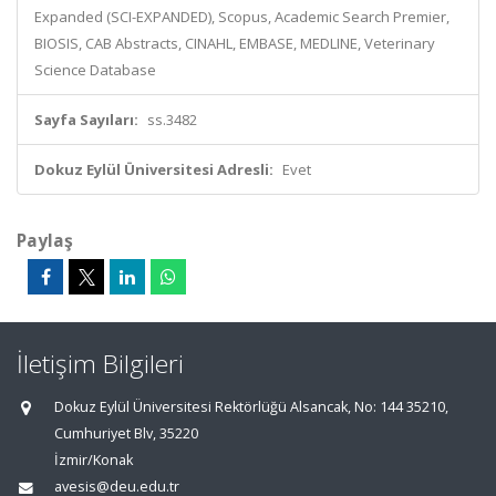
Expanded (SCI-EXPANDED), Scopus, Academic Search Premier,
BIOSIS, CAB Abstracts, CINAHL, EMBASE, MEDLINE, Veterinary
Science Database
Sayfa Sayıları:
ss.3482
Dokuz Eylül Üniversitesi Adresli:
Evet
Paylaş
İletişim Bilgileri
Dokuz Eylül Üniversitesi Rektörlüğü Alsancak, No: 144 35210,
Cumhuriyet Blv, 35220
İzmir/Konak
avesis@deu.edu.tr