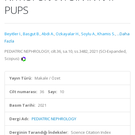
PUPS
Beyitler I.
,
Basgut B.
,
Abdi A.
,
Ozkayalar H.
,
Soylu A.
,
Khamis S.
,
...Daha
Fazla
PEDIATRIC NEPHROLOGY, cilt.36, sa.10, ss.3482, 2021 (SCI-Expanded,
Scopus)
Yayın Türü:
Makale / Özet
Cilt numarası:
36
Sayı:
10
Basım Tarihi:
2021
Dergi Adı:
PEDIATRIC NEPHROLOGY
Derginin Tarandığı İndeksler:
Science Citation Index