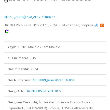
Isik Z.
,
ÇALIBAŞI KOÇAL G.
,
Yilmaz O.
FRONTIERS IN GENETICS, cilt.15, 2024 (SCI-Expanded, Scopus)
Yayın Türü:
Makale / Tam Makale
Cilt numarası:
15
Basım Tarihi:
2024
Doi Numarası:
10.3389/fgene.2024.1516063
Dergi Adı:
FRONTIERS IN GENETICS
Derginin Tarandığı İndeksler:
Science Citation Index
Expanded (SCI-EXPANDED), Scopus, BIOSIS, CAB Abstracts,