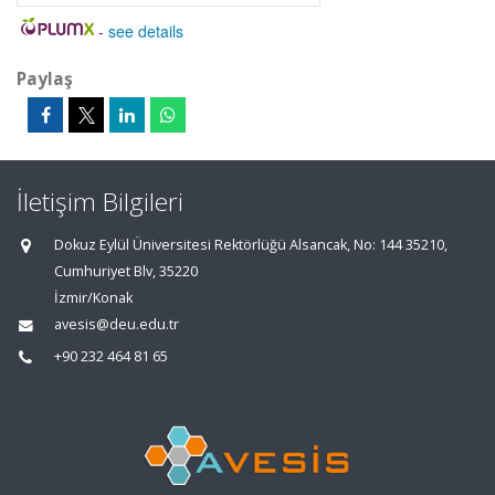
-
see details
Paylaş
İletişim Bilgileri
Dokuz Eylül Üniversitesi Rektörlüğü Alsancak, No: 144 35210,
Cumhuriyet Blv, 35220
İzmir/Konak
avesis@deu.edu.tr
+90 232 464 81 65