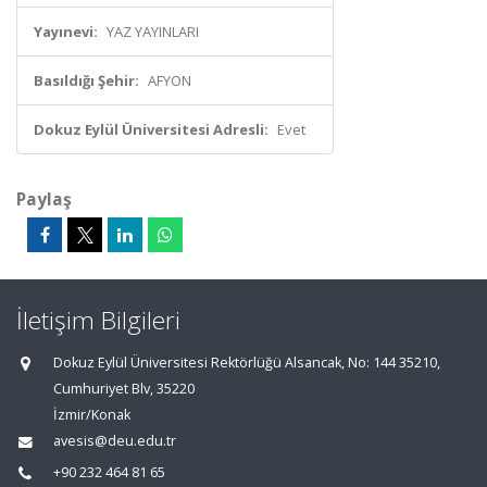
Yayınevi:
YAZ YAYINLARI
Basıldığı Şehir:
AFYON
Dokuz Eylül Üniversitesi Adresli:
Evet
Paylaş
İletişim Bilgileri
Dokuz Eylül Üniversitesi Rektörlüğü Alsancak, No: 144 35210,
Cumhuriyet Blv, 35220
İzmir/Konak
avesis@deu.edu.tr
+90 232 464 81 65