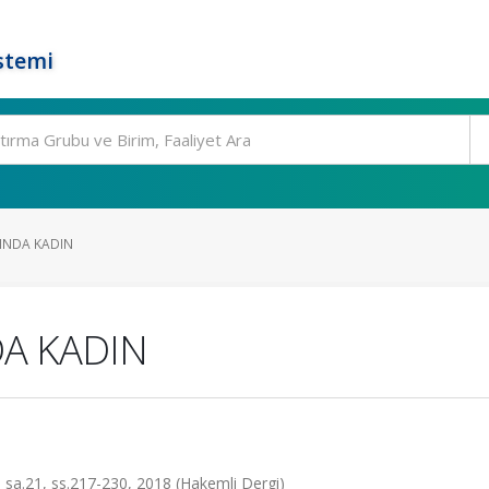
stemi
INDA KADIN
DA KADIN
e, sa.21, ss.217-230, 2018 (Hakemli Dergi)