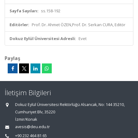
Sayfa Sayıları:
ss.158-192
Editörler:
Prof. Dr. Ahmet ÖZEN,Prof. Dr. Serkan CURA, Editör
Dokuz Eylül Üniversitesi Adresli:
Evet
Paylaş
İletişim Bilgileri
Dokuz Eylül Üniversitesi Rektörlüğü Alsancak, No: 144 35210,
Cumhuriyet Blv, 35220
İzmir/Konak
avesis@deu.edu.tr
+90 232 464 81 65