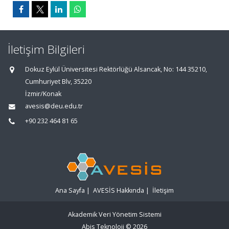
İletişim Bilgileri
Dokuz Eylül Üniversitesi Rektörlüğü Alsancak, No: 144 35210,
Cumhuriyet Blv, 35220
İzmir/Konak
avesis@deu.edu.tr
+90 232 464 81 65
Ana Sayfa
|
AVESİS Hakkında
|
İletişim
Akademik Veri Yönetim Sistemi
Abis Teknoloji
© 2026