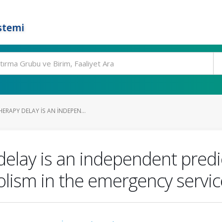
stemi
RAPY DELAY IS AN INDEPEN...
elay is an independent predic
lism in the emergency servic