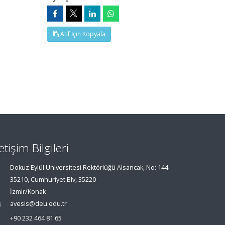
Atıf İçin Kopyala
letişim Bilgileri
Dokuz Eylül Üniversitesi Rektörlüğü Alsancak, No: 144
35210, Cumhuriyet Blv, 35220
İzmir/Konak
avesis@deu.edu.tr
+90 232 464 81 65