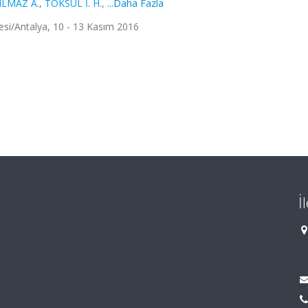
ILMAZ A.
,
TOKSUL İ. H.
,
...Daha Fazla
resi/Antalya, 10 - 13 Kasım 2016
İ