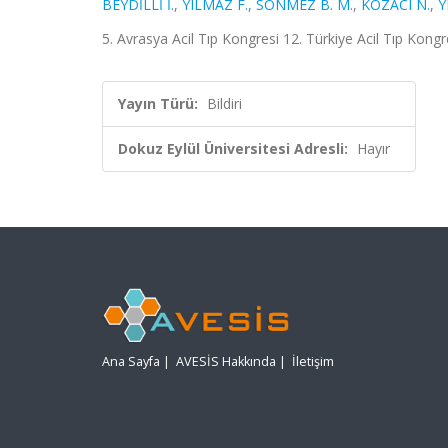
BEYDİLLİ İ.
,
YILMAZ F.
,
SÖNMEZ B. M.
,
KOZACI N.
,
Y
5. Avrasya Acil Tıp Kongresi 12. Türkiye Acil Tıp Kong
Yayın Türü:
Bildiri
Dokuz Eylül Üniversitesi Adresli:
Hayır
Ana Sayfa
|
AVESİS Hakkında
|
İletişim