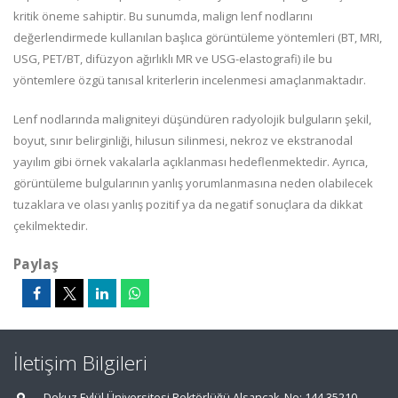
kritik öneme sahiptir. Bu sunumda, malign lenf nodlarını
değerlendirmede kullanılan başlıca görüntüleme yöntemleri (BT, MRI,
USG, PET/BT, difüzyon ağırlıklı MR ve USG-elastografi) ile bu
yöntemlere özgü tanısal kriterlerin incelenmesi amaçlanmaktadır.
Lenf nodlarında maligniteyi düşündüren radyolojik bulguların şekil,
boyut, sınır belirginliği, hilusun silinmesi, nekroz ve ekstranodal
yayılım gibi örnek vakalarla açıklanması hedeflenmektedir. Ayrıca,
görüntüleme bulgularının yanlış yorumlanmasına neden olabilecek
tuzaklara ve olası yanlış pozitif ya da negatif sonuçlara da dikkat
çekilmektedir.
Paylaş
İletişim Bilgileri
Dokuz Eylül Üniversitesi Rektörlüğü Alsancak, No: 144 35210,