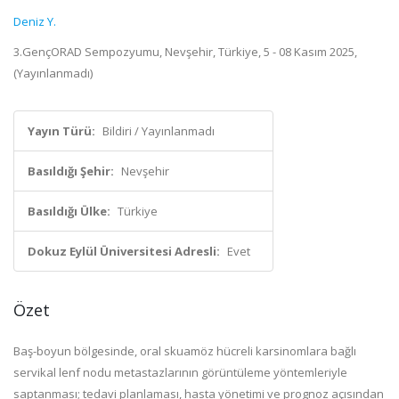
Deniz Y.
3.GençORAD Sempozyumu, Nevşehir, Türkiye, 5 - 08 Kasım 2025,
(Yayınlanmadı)
Yayın Türü:
Bildiri / Yayınlanmadı
Basıldığı Şehir:
Nevşehir
Basıldığı Ülke:
Türkiye
Dokuz Eylül Üniversitesi Adresli:
Evet
Özet
Baş-boyun bölgesinde, oral skuamöz hücreli karsinomlara bağlı
servikal lenf nodu metastazlarının görüntüleme yöntemleriyle
saptanması; tedavi planlaması, hasta yönetimi ve prognoz açısından