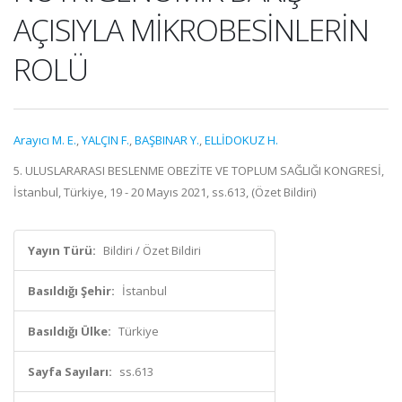
AÇISIYLA MİKROBESİNLERİN
ROLÜ
Arayıcı M. E.
,
YALÇIN F.
,
BAŞBINAR Y.
,
ELLİDOKUZ H.
5. ULUSLARARASI BESLENME OBEZİTE VE TOPLUM SAĞLIĞI KONGRESİ,
İstanbul, Türkiye, 19 - 20 Mayıs 2021, ss.613, (Özet Bildiri)
Yayın Türü:
Bildiri / Özet Bildiri
Basıldığı Şehir:
İstanbul
Basıldığı Ülke:
Türkiye
Sayfa Sayıları:
ss.613