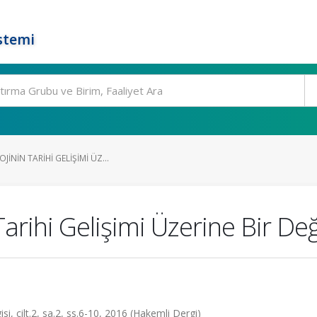
stemi
ININ TARIHI GELIŞIMI ÜZ...
Tarihi Gelişimi Üzerine Bir D
isi, cilt.2, sa.2, ss.6-10, 2016 (Hakemli Dergi)