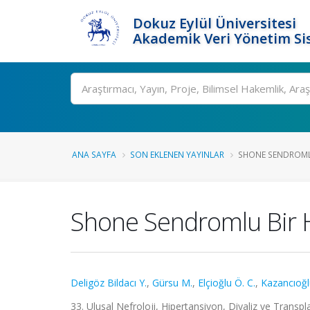
Dokuz Eylül Üniversitesi
Akademik Veri Yönetim Si
Ara
ANA SAYFA
SON EKLENEN YAYINLAR
SHONE SENDROMLU
Shone Sendromlu Bir 
Deligöz Bildacı Y.
,
Gürsu M.
,
Elçioğlu Ö. C.
,
Kazancıoğl
33. Ulusal Nefroloji, Hipertansiyon, Diyaliz ve Transpl