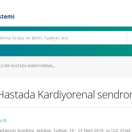
stemi
 BIR HASTADA KARDIYORENAL...
Hastada Kardiyorenal sendro
u R.
antasyon Kongresi, Antalya, Türkiye, 19 - 23 Ekim 2016, ss.122, (Özet B