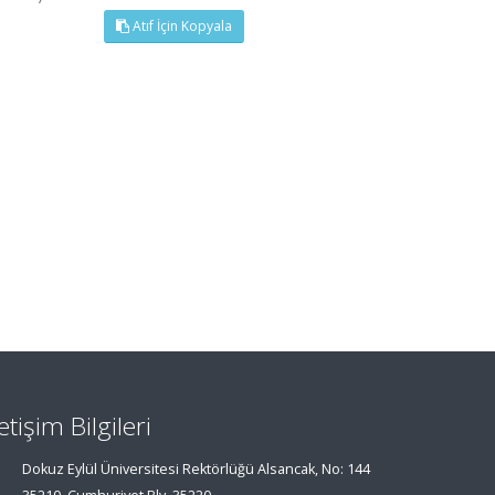
Atıf İçin Kopyala
letişim Bilgileri
Dokuz Eylül Üniversitesi Rektörlüğü Alsancak, No: 144