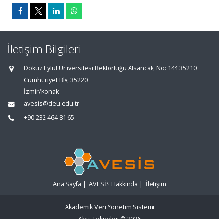
İletişim Bilgileri
Dokuz Eylül Üniversitesi Rektörlüğü Alsancak, No: 144 35210,
Cumhuriyet Blv, 35220
İzmir/Konak
avesis@deu.edu.tr
+90 232 464 81 65
Ana Sayfa
|
AVESİS Hakkında
|
İletişim
Akademik Veri Yönetim Sistemi
Abis Teknoloji
© 2026