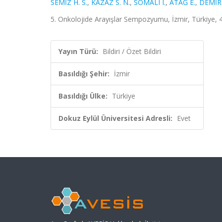
SEMİZ H. S.
,
KAZAZ S. N.
,
SOMALI I.
,
ATAĞ E.
,
DEMİR
5. Onkolojide Arayışlar Sempozyumu, İzmir, Türkiye, 4 
Yayın Türü:
Bildiri / Özet Bildiri
Basıldığı Şehir:
İzmir
Basıldığı Ülke:
Türkiye
Dokuz Eylül Üniversitesi Adresli:
Evet