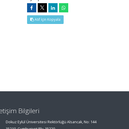
Atıf İçin Kopyala
letişim Bilgileri
Dokuz Eylül Üniversitesi Rektörlüğü Alsancak, No: 144
35210, Cumhuriyet Blv, 35220