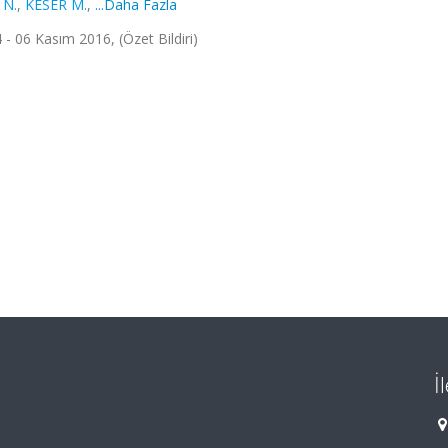
 N.
,
KESER M.
,
...Daha Fazla
- 06 Kasım 2016, (Özet Bildiri)
İ